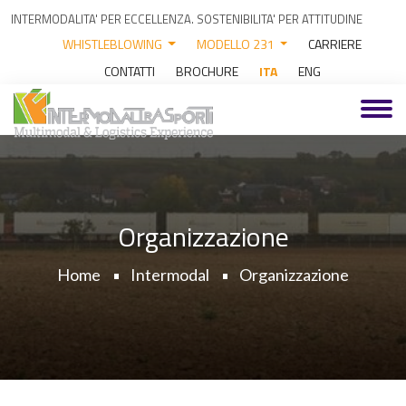
INTERMODALITA' PER ECCELLENZA. SOSTENIBILITA' PER ATTITUDINE
WHISTLEBLOWING
MODELLO 231
CARRIERE
CONTATTI
BROCHURE
ITA
ENG
Organizzazione
Home
Intermodal
Organizzazione